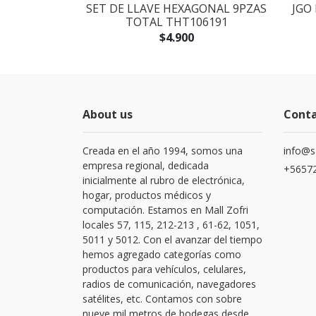
LADORES 14
SET DE LLAVE HEXAGONAL 9PZAS
JGO
250614
TOTAL THT106191
$4.900
About us
Cont
Creada en el año 1994, somos una
info@s
empresa regional, dedicada
+56572
inicialmente al rubro de electrónica,
hogar, productos médicos y
computación. Estamos en Mall Zofri
locales 57, 115, 212-213 , 61-62, 1051,
5011 y 5012. Con el avanzar del tiempo
hemos agregado categorías como
productos para vehículos, celulares,
radios de comunicación, navegadores
satélites, etc. Contamos con sobre
nueve mil metros de bodegas desde