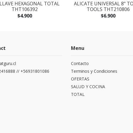
 LLAVE HEXAGONAL TOTAL
ALICATE UNIVERSAL 8" T
THT106392
TOOLS THT210806
$4.900
$6.900
act
Menu
atguru.cl
Contacto
416888 // +56931801086
Terminos y Condiciones
OFERTAS
SALUD Y COCINA
TOTAL