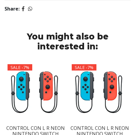
Share:
You might also be
interested in:
SALE -7%
SALE -7%
N
CONTROL CON L R NEON
CONTROL CON L R NEON
NINTENDO SWITCH
NINTENDO SWITCH