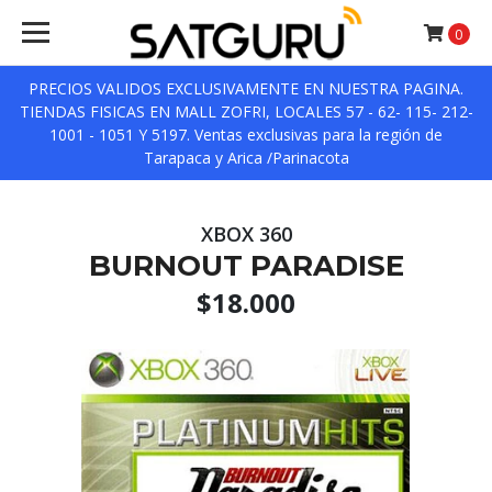
0
PRECIOS VALIDOS EXCLUSIVAMENTE EN NUESTRA PAGINA.
TIENDAS FISICAS EN MALL ZOFRI, LOCALES 57 - 62- 115- 212-
1001 - 1051 Y 5197. Ventas exclusivas para la región de
Tarapaca y Arica /Parinacota
XBOX 360
BURNOUT PARADISE
$18.000