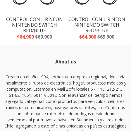
N
CONTROL CON L R NEON
CONTROL CON L R NEON
NINTENDO SWITCH
NINTENDO SWITCH
RED/BLUE
RED/BLUE
$64.900
$69.900
$64.900
$69.900
About us
Creada en el año 1994, somos una empresa regional, dedicada
inicialmente al rubro de electrónica, hogar, productos médicos y
computación. Estamos en Mall Zofri locales 57, 115, 212-213 ,
61-62, 1051, 5011 y 5012. Con el avanzar del tiempo hemos
agregado categorías como productos para vehículos, celulares,
radios de comunicación, navegadores satélites, etc. Contamos
con sobre nueve mil metros de bodegas desde donde
vendemos al por mayor a países en Sudamérica y al resto de
Chile, agregando a esto oficinas ubicadas en países estratégicos