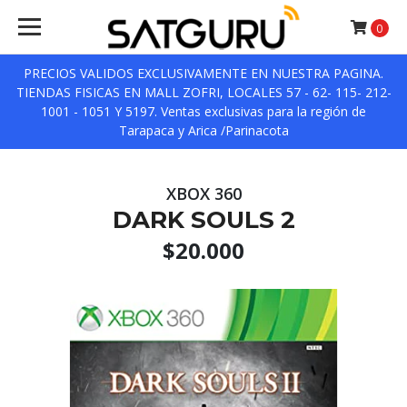
0
PRECIOS VALIDOS EXCLUSIVAMENTE EN NUESTRA PAGINA.
TIENDAS FISICAS EN MALL ZOFRI, LOCALES 57 - 62- 115- 212-
1001 - 1051 Y 5197. Ventas exclusivas para la región de
Tarapaca y Arica /Parinacota
XBOX 360
DARK SOULS 2
$20.000