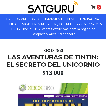
0
PRECIOS VALIDOS EXCLUSIVAMENTE EN NUESTRA PAGINA.
TIENDAS FISICAS EN MALL ZOFRI, LOCALES 57 - 62- 115- 212-
1001 - 1051 Y 5197. Ventas exclusivas para la región de
Tarapaca y Arica /Parinacota
XBOX 360
LAS AVENTURAS DE TINTIN:
EL SECRETO DEL UNICORNIO
$13.000