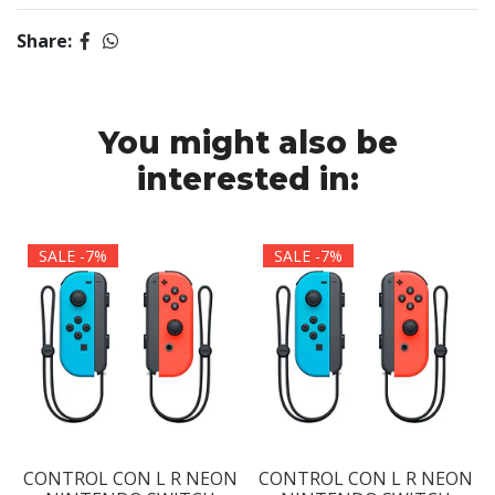
Share:
You might also be
interested in:
SALE -7%
SALE -7%
N
CONTROL CON L R NEON
CONTROL CON L R NEON