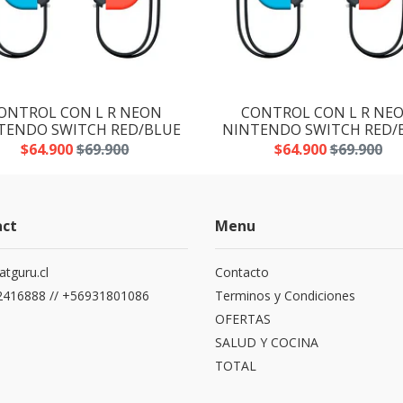
ONTROL CON L R NEON
CONTROL CON L R NE
TENDO SWITCH RED/BLUE
NINTENDO SWITCH RED/
$64.900
$69.900
$64.900
$69.900
act
Menu
atguru.cl
Contacto
416888 // +56931801086
Terminos y Condiciones
OFERTAS
SALUD Y COCINA
TOTAL