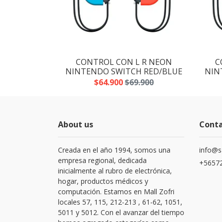
 R NEON
CONTROL CON L R NEON
C
 RED/BLUE
NINTENDO SWITCH RED/BLUE
NIN
.900
$64.900
$69.900
About us
Cont
Creada en el año 1994, somos una
info@s
empresa regional, dedicada
+56572
inicialmente al rubro de electrónica,
hogar, productos médicos y
computación. Estamos en Mall Zofri
locales 57, 115, 212-213 , 61-62, 1051,
5011 y 5012. Con el avanzar del tiempo