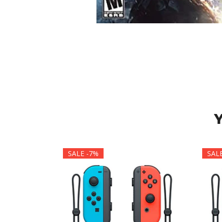
Y
SALE -7%
SAL