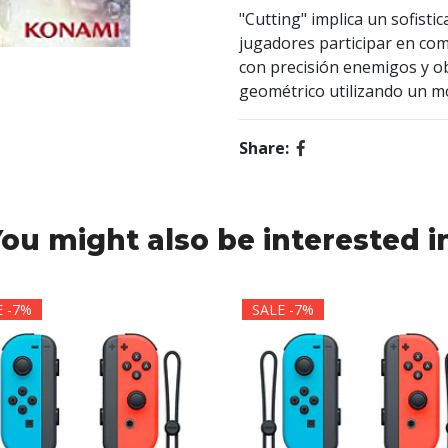
"Cutting" implica un sofist
jugadores participar en com
con precisión enemigos y ob
geométrico utilizando un mo
Share:
ou might also be interested i
E -7%
SALE -7%