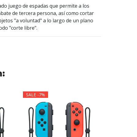
icado juego de espadas que permite a los
bate de tercera persona, así como cortar
jetos "a voluntad" a lo largo de un plano
do "corte libre".
n:
SALE -7%
SALE -7%