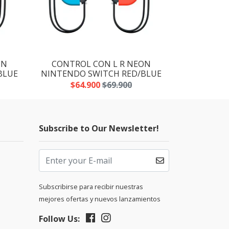
ON
CONTROL CON L R NEON
CONTRO
BLUE
NINTENDO SWITCH RED/BLUE
NINTENDO
$64.900
$69.900
$64
Subscribe to Our Newsletter!
Subscribirse para recibir nuestras
mejores ofertas y nuevos lanzamientos
Follow Us: