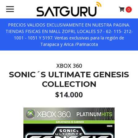
0
PRECIOS VALIDOS EXCLUSIVAMENTE EN NUESTRA PAGINA.
TIENDAS FISICAS EN MALL ZOFRI, LOCALES 57 - 62- 115- 212-
1001 - 1051 Y 5197. Ventas exclusivas para la región de
Tarapaca y Arica /Parinacota
XBOX 360
SONIC´S ULTIMATE GENESIS
COLLECTION
$14.000