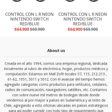
N
CONTROL CON L R NEON
CONTROL CON L R NEON
NINTENDO SWITCH
NINTENDO SWITCH
RED/BLUE
RED/BLUE
$64.900
$69.900
$64.900
$69.900
About us
Creada en el año 1994, somos una empresa regional, dedicada
inicialmente al rubro de electrónica, hogar, productos médicos y
computación. Estamos en Mall Zofri locales 57, 115, 212-213 ,
61-62, 1051, 5011 y 5012. Con el avanzar del tiempo hemos
agregado categorías como productos para vehículos, celulares,
radios de comunicación, navegadores satélites, etc. Contamos
con sobre nueve mil metros de bodegas desde donde
vendemos al por mayor a países en Sudamérica y al resto de
Chile, agregando a esto oficinas ubicadas en países estratégicos
para así poder cumplir con todo tipo de requerimiento que