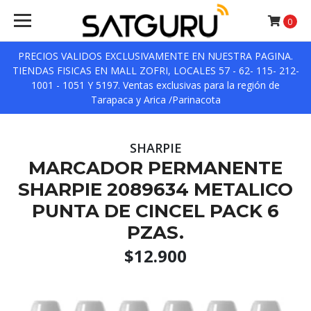
0
PRECIOS VALIDOS EXCLUSIVAMENTE EN NUESTRA PAGINA.
TIENDAS FISICAS EN MALL ZOFRI, LOCALES 57 - 62- 115- 212-
1001 - 1051 Y 5197. Ventas exclusivas para la región de
Tarapaca y Arica /Parinacota
SHARPIE
MARCADOR PERMANENTE
SHARPIE 2089634 METALICO
PUNTA DE CINCEL PACK 6
PZAS.
$12.900