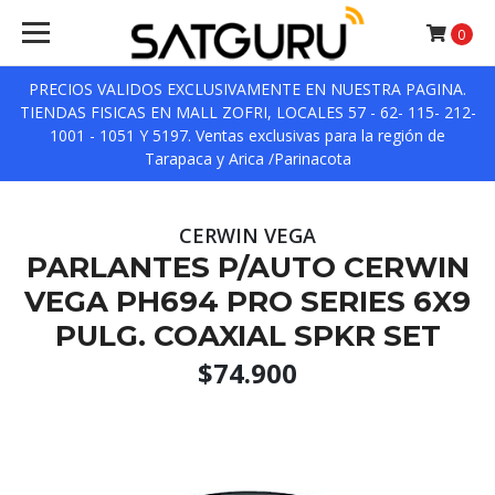
0
PRECIOS VALIDOS EXCLUSIVAMENTE EN NUESTRA PAGINA.
TIENDAS FISICAS EN MALL ZOFRI, LOCALES 57 - 62- 115- 212-
1001 - 1051 Y 5197. Ventas exclusivas para la región de
Tarapaca y Arica /Parinacota
CERWIN VEGA
PARLANTES P/AUTO CERWIN
VEGA PH694 PRO SERIES 6X9
PULG. COAXIAL SPKR SET
$74.900