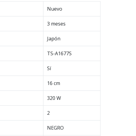
Nuevo
3 meses
Japón
TS-A1677S
Sí
16 cm
320 W
2
NEGRO