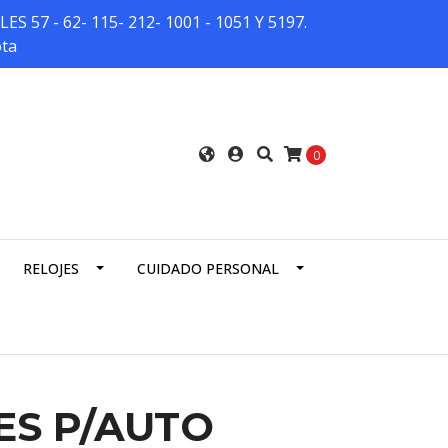
7 - 62- 115- 212- 1001 - 1051 Y 5197.
ota
0
RELOJES
CUIDADO PERSONAL
ES P/AUTO