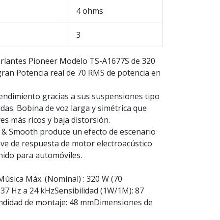
4 ohms
3
arlantes Pioneer Modelo TS-A1677S de 320
gran Potencia real de 70 RMS de potencia en
 rendimiento gracias a sus suspensiones tipo
das. Bobina de voz larga y simétrica que
ves más ricos y baja distorsión.
 & Smooth produce un efecto de escenario
ave de respuesta de motor electroacústico
nido para automóviles.
úsica Máx. (Nominal) : 320 W (70
37 Hz a 24 kHzSensibilidad (1W/1M): 87
ndidad de montaje: 48 mmDimensiones de