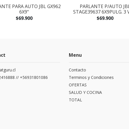
ANTE PARA AUTO JBL GX962
PARLANTE P/AUTO JB
6X9"
STAGE39637 6X9PULG. 3 
$69.900
$69.900
act
Menu
atguru.cl
Contacto
416888 // +56931801086
Terminos y Condiciones
OFERTAS
SALUD Y COCINA
TOTAL