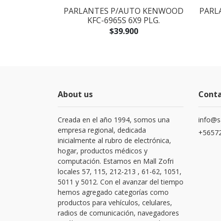
AUTO MTX
PARLANTES P/AUTO KENWOOD
PARL
.
KFC-6965S 6X9 PLG.
$39.900
About us
Cont
Creada en el año 1994, somos una
info@s
empresa regional, dedicada
+56572
inicialmente al rubro de electrónica,
hogar, productos médicos y
computación. Estamos en Mall Zofri
locales 57, 115, 212-213 , 61-62, 1051,
5011 y 5012. Con el avanzar del tiempo
hemos agregado categorías como
productos para vehículos, celulares,
radios de comunicación, navegadores