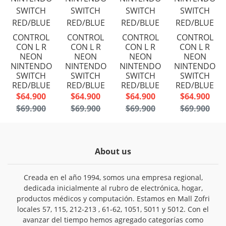
CONTROL
CONTROL
CONTROL
CONTROL
CON L R
CON L R
CON L R
CON L R
NEON
NEON
NEON
NEON
NINTENDO
NINTENDO
NINTENDO
NINTENDO
SWITCH
SWITCH
SWITCH
SWITCH
RED/BLUE
RED/BLUE
RED/BLUE
RED/BLUE
$64.900
$64.900
$64.900
$64.900
$69.900
$69.900
$69.900
$69.900
About us
Creada en el año 1994, somos una empresa regional,
dedicada inicialmente al rubro de electrónica, hogar,
productos médicos y computación. Estamos en Mall Zofri
locales 57, 115, 212-213 , 61-62, 1051, 5011 y 5012. Con el
avanzar del tiempo hemos agregado categorías como