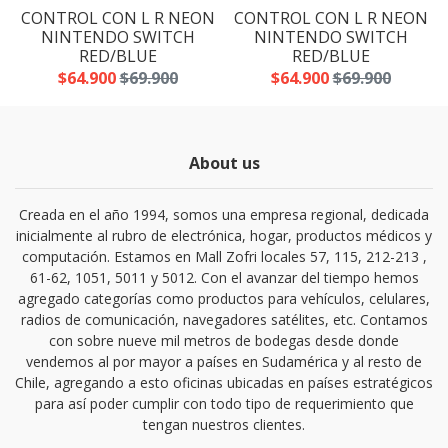
N
CONTROL CON L R NEON
CONTROL CON L R NEON
NINTENDO SWITCH
NINTENDO SWITCH
RED/BLUE
RED/BLUE
$64.900
$69.900
$64.900
$69.900
About us
Creada en el año 1994, somos una empresa regional, dedicada
inicialmente al rubro de electrónica, hogar, productos médicos y
computación. Estamos en Mall Zofri locales 57, 115, 212-213 ,
61-62, 1051, 5011 y 5012. Con el avanzar del tiempo hemos
agregado categorías como productos para vehículos, celulares,
radios de comunicación, navegadores satélites, etc. Contamos
con sobre nueve mil metros de bodegas desde donde
vendemos al por mayor a países en Sudamérica y al resto de
Chile, agregando a esto oficinas ubicadas en países estratégicos
para así poder cumplir con todo tipo de requerimiento que
tengan nuestros clientes.