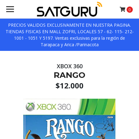
0
PRECIOS VALIDOS EXCLUSIVAMENTE EN NUESTRA PAGINA.
TIENDAS FISICAS EN MALL ZOFRI, LOCALES 57 - 62- 115- 212-
1001 - 1051 Y 5197. Ventas exclusivas para la región de
Tarapaca y Arica /Parinacota
XBOX 360
RANGO
$12.000