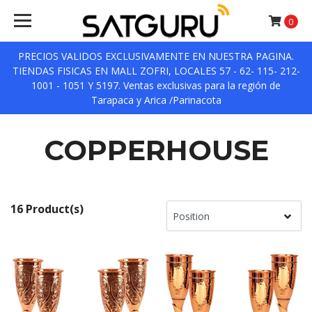
0
PRECIOS VALIDOS EXCLUSIVAMENTE EN NUESTRA PAGINA.
TIENDAS FISICAS EN MALL ZOFRI, LOCALES 57 - 62- 115- 212-
1001 - 1051 Y 5197. Ventas exclusivas para la región de
Tarapaca y Arica /Parinacota
COPPERHOUSE
16 Product(s)