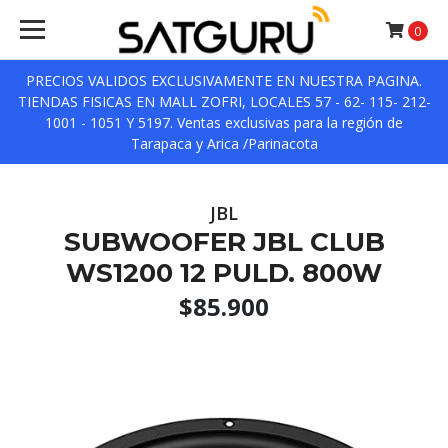
0
PRECIOS VALIDOS EXCLUSIVAMENTE EN NUESTRA PAGINA.
TIENDAS FISICAS EN MALL ZOFRI, LOCALES 57 - 62- 115- 212-
1001 - 1051 Y 5197. Ventas exclusivas para la región de
Tarapaca y Arica /Parinacota
JBL
SUBWOOFER JBL CLUB
WS1200 12 PULD. 800W
$85.900