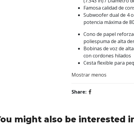
(7.343 in) / Diámetro d
Famosa calidad de con
Subwoofer dual de 4 o
potencia máxima de 80
Cono de papel reforzad
poliespuma de alta de
Bobinas de voz de alt
con cordones hilados
Cesta flexible para p
Mostrar menos
Share:
ou might also be interested i