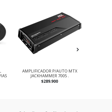
L
AMPLIFICADOR P/AUTO MTX
SUBWOOFE
VIAS
JACKHAMMER 7005 .
$289.900