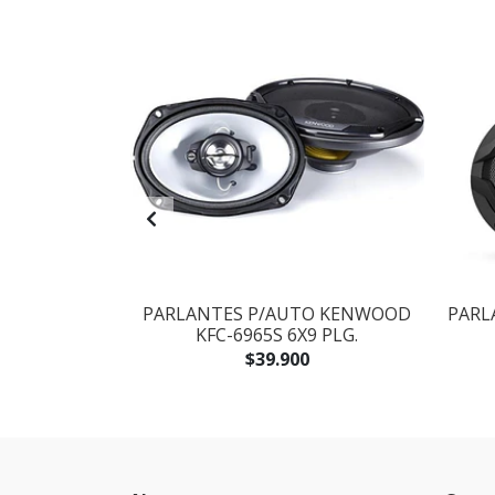
UBGRAVES
PARLANTES P/AUTO KENWOOD
PARL
12 M 12''
KFC-6965S 6X9 PLG.
$39.900