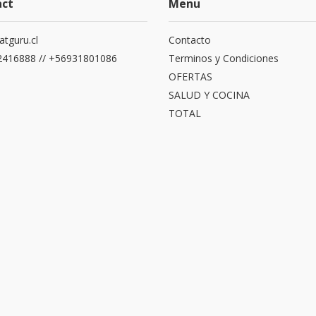
act
Menu
atguru.cl
Contacto
416888 // +56931801086
Terminos y Condiciones
OFERTAS
SALUD Y COCINA
TOTAL