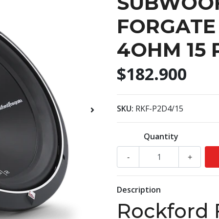
SUBWOOF
FORGATE 
4OHM 15 
$182.900
SKU:
RKF-P2D4/15
Quantity
-
+
Description
Rockford 