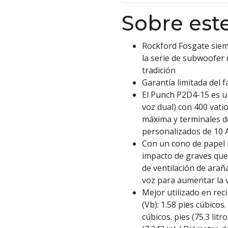
Sobre este
Rockford Fosgate sie
la serie de subwoofer 
tradición
Garantía limitada del 
El Punch P2D4-15 es 
voz dual) con 400 vati
máxima y terminales d
personalizados de 10
Con un cono de papel 
impacto de graves que
de ventilación de arañ
voz para aumentar la v
Mejor utilizado en rec
(Vb): 1.58 pies cúbicos.
cúbicos. pies (75.3 lit