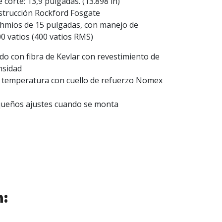
e corte: 13,9 pulgadas. (13.898 in)
strucción Rockford Fosgate
hmios de 15 pulgadas, con manejo de
0 vatios (400 vatios RMS)
o con fibra de Kevlar con revestimiento de
nsidad
a temperatura con cuello de refuerzo Nomex
equeños ajustes cuando se monta
n: