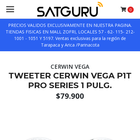
0
PRECIOS VALIDOS EXCLUSIVAMENTE EN NUESTRA PAGINA.
TIENDAS FISICAS EN MALL ZOFRI, LOCALES 57 - 62- 115- 212-
1001 - 1051 Y 5197. Ventas exclusivas para la región de
Tarapaca y Arica /Parinacota
CERWIN VEGA
TWEETER CERWIN VEGA P1T
PRO SERIES 1 PULG.
$79.900