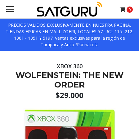
0
PRECIOS VALIDOS EXCLUSIVAMENTE EN NUESTRA PAGINA.
TIENDAS FISICAS EN MALL ZOFRI, LOCALES 57 - 62- 115- 212-
1001 - 1051 Y 5197. Ventas exclusivas para la región de
Tarapaca y Arica /Parinacota
XBOX 360
WOLFENSTEIN: THE NEW
ORDER
$29.000