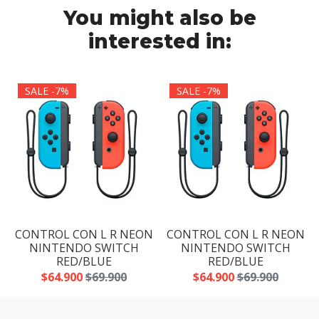
You might also be
interested in:
SALE -7%
SALE -7%
N
CONTROL CON L R NEON
CONTROL CON L R NEON
NINTENDO SWITCH
NINTENDO SWITCH
RED/BLUE
RED/BLUE
$64.900
$69.900
$64.900
$69.900