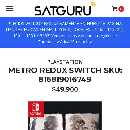
0
PRECIOS VALIDOS EXCLUSIVAMENTE EN NUESTRA PAGINA.
TIENDAS FISICAS EN MALL ZOFRI, LOCALES 57 - 62- 115- 212-
1001 - 1051 Y 5197. Ventas exclusivas para la región de
Tarapaca y Arica /Parinacota
PLAYSTATION
METRO REDUX SWITCH SKU:
816819016749
$49.900