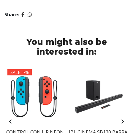
Share:
You might also be
interested in:
SALE -7%
CONTROL CON L R NEON
JBL CINEMA SB130 BARRA