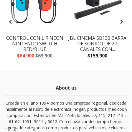
CONTROL CON L R NEON
JBL CINEMA SB130 BARRA
,
NINTENDO SWITCH
DE SONIDO DE 2.1
RED/BLUE
CANALES CON...
$64.900
$69.900
$159.900
About us
Creada en el año 1994, somos una empresa regional, dedicada
inicialmente al rubro de electrónica, hogar, productos médicos y
computación. Estamos en Mall Zofri locales 57, 115, 212-213 ,
61-62, 1051, 5011 y 5012. Con el avanzar del tiempo hemos
agregado categorías como productos para vehículos, celulares,