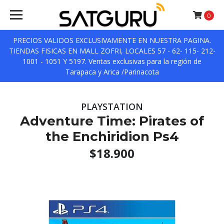
0
PRECIOS VALIDOS EXCLUSIVAMENTE EN NUESTRA PAGINA.
TIENDAS FISICAS EN MALL ZOFRI, LOCALES 57 - 62- 115- 212-
1001 - 1051 Y 5197. Ventas exclusivas para la región de
Tarapaca y Arica /Parinacota
PLAYSTATION
Adventure Time: Pirates of
the Enchiridion Ps4
$18.900