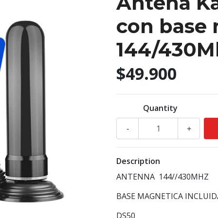
Antena K
con base
144/430M
$49.900
Quantity
-
+
Description
ANTENNA 144//430MHZ
BASE MAGNETICA INCLUID
DS50