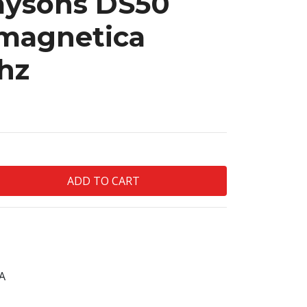
aysons DS50
 magnetica
hz
A