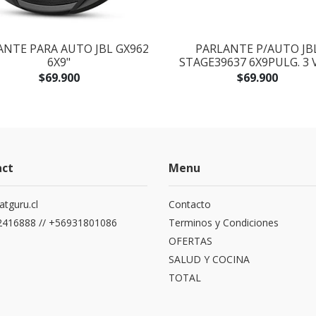
ANTE PARA AUTO JBL GX962
PARLANTE P/AUTO JB
6X9"
STAGE39637 6X9PULG. 3 
$69.900
$69.900
act
Menu
atguru.cl
Contacto
416888 // +56931801086
Terminos y Condiciones
OFERTAS
SALUD Y COCINA
TOTAL