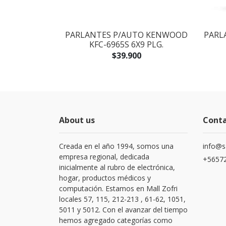
CACIÓN
PARLANTES P/AUTO KENWOOD
PARL
 VHF (SIN
KFC-6965S 6X9 PLG.
RGABLE)
$39.900
0
About us
Cont
Creada en el año 1994, somos una
info@s
empresa regional, dedicada
+56572
inicialmente al rubro de electrónica,
hogar, productos médicos y
computación. Estamos en Mall Zofri
locales 57, 115, 212-213 , 61-62, 1051,
5011 y 5012. Con el avanzar del tiempo
hemos agregado categorías como