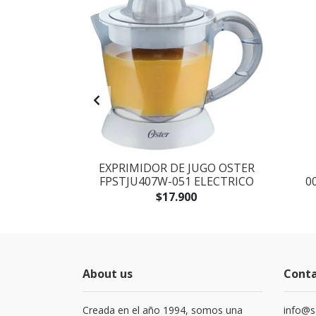
 OSTER
EXPRIMIDOR DE JUGO OSTER
ELECTRICA
FPSTJU407W-051 ELECTRICO
0
$17.900
About us
Cont
Creada en el año 1994, somos una
info@s