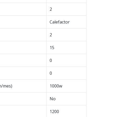
2
Calefactor
2
15
0
0
h/mes)
1000w
No
1200