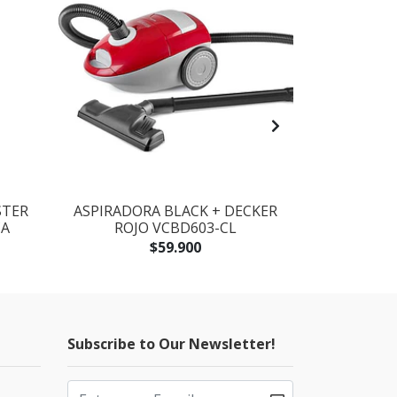
STER
ASPIRADORA BLACK + DECKER
BATIDORA -
CA
ROJO VCBD603-CL
DECKER B
$59.900
Subscribe to Our Newsletter!