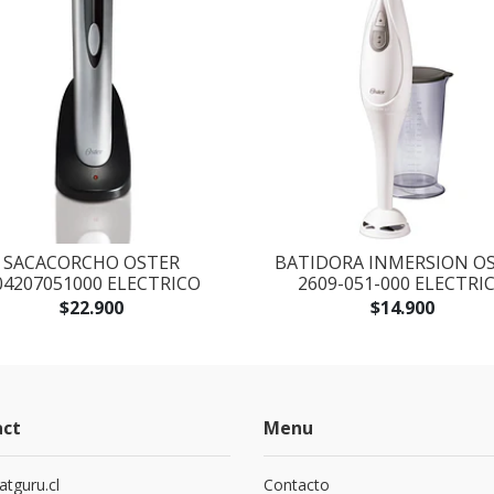
SACACORCHO OSTER
BATIDORA INMERSION O
04207051000 ELECTRICO
2609-051-000 ELECTRI
$22.900
$14.900
act
Menu
atguru.cl
Contacto