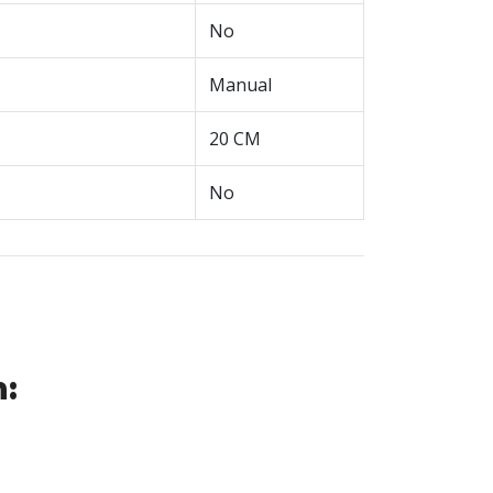
No
Manual
20 CM
No
n: