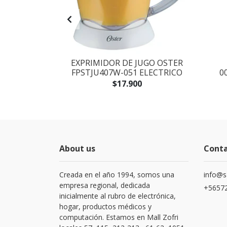
LO OSTER
EXPRIMIDOR DE JUGO OSTER
INBERGH
FPSTJU407W-051 ELECTRICO
0
 Y ROJO...
$17.900
About us
Cont
Creada en el año 1994, somos una
info@s
empresa regional, dedicada
+56572
inicialmente al rubro de electrónica,
hogar, productos médicos y
computación. Estamos en Mall Zofri