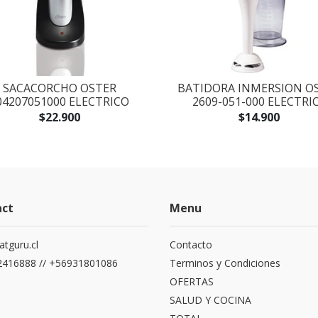
SACACORCHO OSTER
BATIDORA INMERSION O
04207051000 ELECTRICO
2609-051-000 ELECTRI
$22.900
$14.900
act
Menu
atguru.cl
Contacto
416888 // +56931801086
Terminos y Condiciones
OFERTAS
SALUD Y COCINA