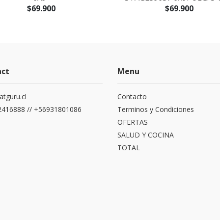
$69.900
$69.900
act
Menu
atguru.cl
Contacto
416888 // +56931801086
Terminos y Condiciones
OFERTAS
SALUD Y COCINA
TOTAL