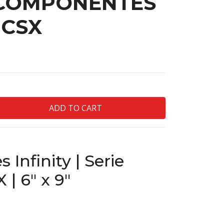
 COMPONENTES
0CSX
Infinity | Serie
| 6″ x 9″