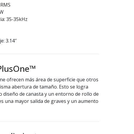
W RMS
 W
ia: 35-35kHz
e: 3.14″
PlusOne™
ne ofrecen más área de superficie que otros
misma abertura de tamaño. Esto se logra
 diseño de canasta y un entorno de rollo de
do es una mayor salida de graves y un aumento