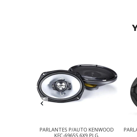
Y
AUTO MTX
PARLANTES P/AUTO KENWOOD
PARL
.
KFC-6965S 6X9 PLG.