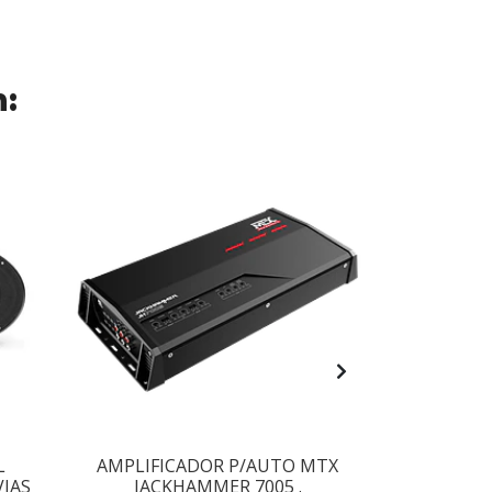
n:
L
AMPLIFICADOR P/AUTO MTX
SUBWOOFE
VIAS
JACKHAMMER 7005 .