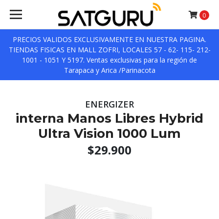
0
PRECIOS VALIDOS EXCLUSIVAMENTE EN NUESTRA PAGINA.
TIENDAS FISICAS EN MALL ZOFRI, LOCALES 57 - 62- 115- 212-
1001 - 1051 Y 5197. Ventas exclusivas para la región de
Tarapaca y Arica /Parinacota
ENERGIZER
interna Manos Libres Hybrid
Ultra Vision 1000 Lum
$29.900