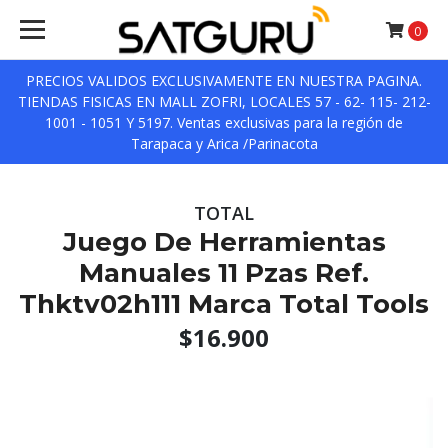
0
PRECIOS VALIDOS EXCLUSIVAMENTE EN NUESTRA PAGINA.
TIENDAS FISICAS EN MALL ZOFRI, LOCALES 57 - 62- 115- 212-
1001 - 1051 Y 5197. Ventas exclusivas para la región de
Tarapaca y Arica /Parinacota
TOTAL
Juego De Herramientas
Manuales 11 Pzas Ref.
Thktv02h111 Marca Total Tools
$16.900