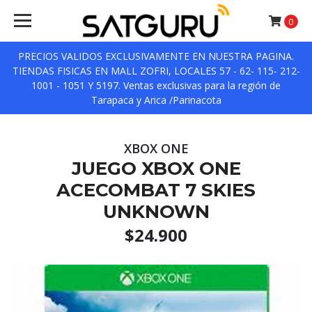
0
PRECIOS VALIDOS EXCLUSIVAMENTE EN NUESTRA PAGINA.
TIENDAS FISICAS EN MALL ZOFRI, LOCALES 57 - 62- 115- 212-
1001 - 1051 Y 5197. Ventas exclusivas para la región de
Tarapaca y Arica /Parinacota
XBOX ONE
JUEGO XBOX ONE
ACECOMBAT 7 SKIES
UNKNOWN
$24.900