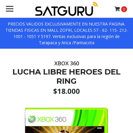
0
PRECIOS VALIDOS EXCLUSIVAMENTE EN NUESTRA PAGINA.
TIENDAS FISICAS EN MALL ZOFRI, LOCALES 57 - 62- 115- 212-
1001 - 1051 Y 5197. Ventas exclusivas para la región de
Tarapaca y Arica /Parinacota
XBOX 360
LUCHA LIBRE HEROES DEL
RING
$18.000