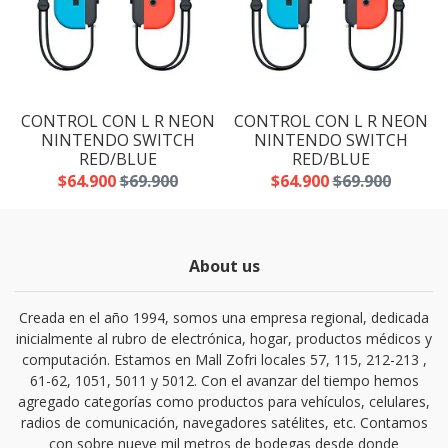
N
CONTROL CON L R NEON
CONTROL CON L R NEON
NINTENDO SWITCH
NINTENDO SWITCH
RED/BLUE
RED/BLUE
$64.900
$69.900
$64.900
$69.900
About us
Creada en el año 1994, somos una empresa regional, dedicada
inicialmente al rubro de electrónica, hogar, productos médicos y
computación. Estamos en Mall Zofri locales 57, 115, 212-213 ,
61-62, 1051, 5011 y 5012. Con el avanzar del tiempo hemos
agregado categorías como productos para vehículos, celulares,
radios de comunicación, navegadores satélites, etc. Contamos
con sobre nueve mil metros de bodegas desde donde