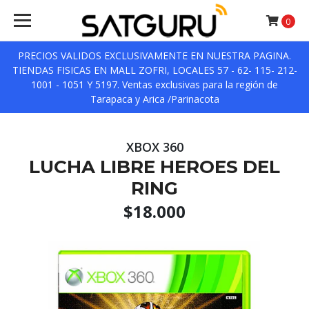
0
PRECIOS VALIDOS EXCLUSIVAMENTE EN NUESTRA PAGINA.
TIENDAS FISICAS EN MALL ZOFRI, LOCALES 57 - 62- 115- 212-
1001 - 1051 Y 5197. Ventas exclusivas para la región de
Tarapaca y Arica /Parinacota
XBOX 360
LUCHA LIBRE HEROES DEL
RING
$18.000