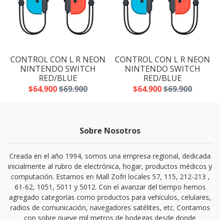
N
CONTROL CON L R NEON
CONTROL CON L R NEON
NINTENDO SWITCH
NINTENDO SWITCH
RED/BLUE
RED/BLUE
$64.900
$69.900
$64.900
$69.900
Sobre Nosotros
Creada en el año 1994, somos una empresa regional, dedicada
inicialmente al rubro de electrónica, hogar, productos médicos y
computación. Estamos en Mall Zofri locales 57, 115, 212-213 ,
61-62, 1051, 5011 y 5012. Con el avanzar del tiempo hemos
agregado categorías como productos para vehículos, celulares,
radios de comunicación, navegadores satélites, etc. Contamos
con sobre nueve mil metros de bodegas desde donde