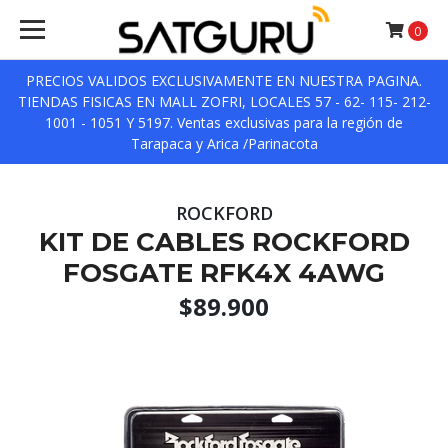
0
PRECIOS VALIDOS EXCLUSIVAMENTE EN NUESTRA PAGINA.
TIENDAS FISICAS EN MALL ZOFRI, LOCALES 57 - 62- 115- 212-
1001 - 1051 Y 5197. Ventas exclusivas para la región de
Tarapaca y Arica /Parinacota
ROCKFORD
KIT DE CABLES ROCKFORD
FOSGATE RFK4X 4AWG
$89.900