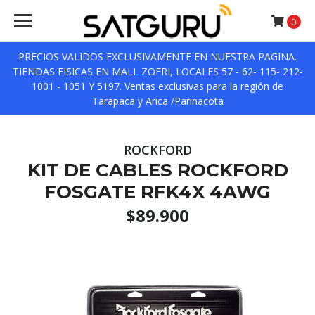
0
PRECIOS VALIDOS EXCLUSIVAMENTE EN NUESTRA PAGINA.
TIENDAS FISICAS EN MALL ZOFRI, LOCALES 57 - 62- 115- 212-
1001 - 1051 Y 5197. Ventas exclusivas para la región de
Tarapaca y Arica /Parinacota
ROCKFORD
KIT DE CABLES ROCKFORD
FOSGATE RFK4X 4AWG
$89.900