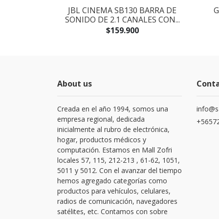
H JBL FLIP 6
JBL CINEMA SB130 BARRA DE
G
 BLACK
SONIDO DE 2.1 CANALES CON...
$159.900
About us
Cont
Creada en el año 1994, somos una
info@s
empresa regional, dedicada
+56572
inicialmente al rubro de electrónica,
hogar, productos médicos y
computación. Estamos en Mall Zofri
locales 57, 115, 212-213 , 61-62, 1051,
5011 y 5012. Con el avanzar del tiempo
hemos agregado categorías como
productos para vehículos, celulares,
radios de comunicación, navegadores
satélites, etc. Contamos con sobre