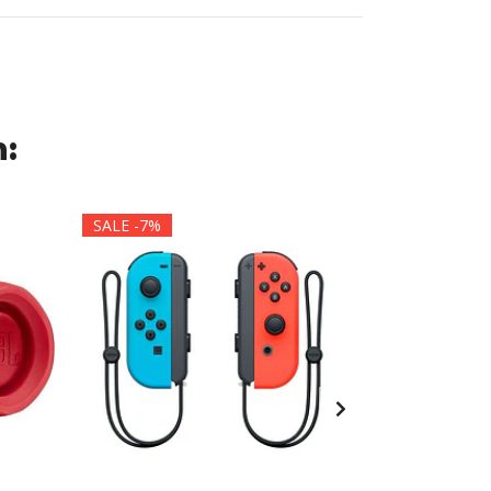
n:
SALE -7%
SALE -72%