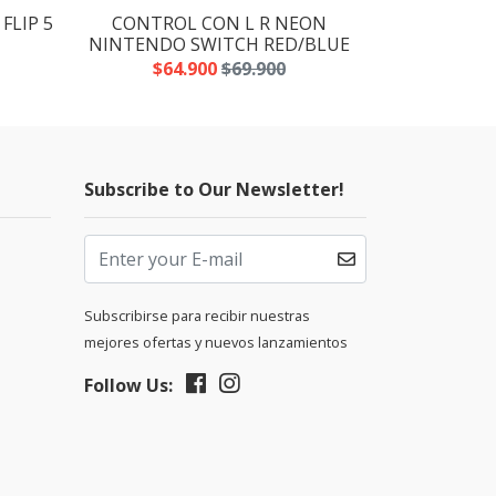
FLIP 5
CONTROL CON L R NEON
PARRILLA R
NINTENDO SWITCH RED/BLUE
SARTENES M
$64.900
$69.900
$19
Subscribe to Our Newsletter!
Subscribirse para recibir nuestras
mejores ofertas y nuevos lanzamientos
Follow Us: