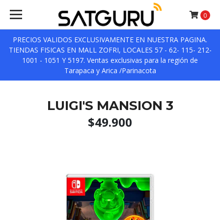
0
PRECIOS VALIDOS EXCLUSIVAMENTE EN NUESTRA PAGINA.
TIENDAS FISICAS EN MALL ZOFRI, LOCALES 57 - 62- 115- 212-
1001 - 1051 Y 5197. Ventas exclusivas para la región de
Tarapaca y Arica /Parinacota
LUIGI'S MANSION 3
$49.900