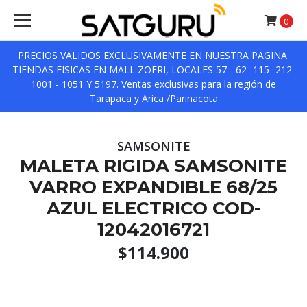
0
PRECIOS VALIDOS EXCLUSIVAMENTE EN NUESTRA PAGINA.
TIENDAS FISICAS EN MALL ZOFRI, LOCALES 57 - 62- 115- 212-
1001 - 1051 Y 5197. Ventas exclusivas para la región de
Tarapaca y Arica /Parinacota
SAMSONITE
MALETA RIGIDA SAMSONITE
VARRO EXPANDIBLE 68/25
AZUL ELECTRICO COD-
12042016721
$114.900