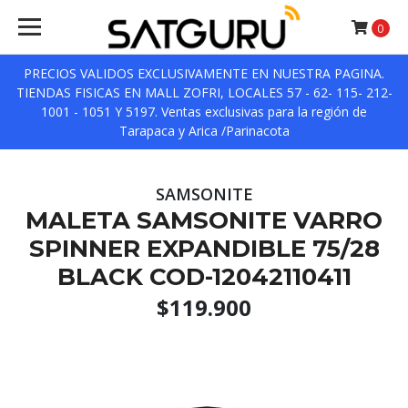
0
PRECIOS VALIDOS EXCLUSIVAMENTE EN NUESTRA PAGINA.
TIENDAS FISICAS EN MALL ZOFRI, LOCALES 57 - 62- 115- 212-
1001 - 1051 Y 5197. Ventas exclusivas para la región de
Tarapaca y Arica /Parinacota
SAMSONITE
MALETA SAMSONITE VARRO
SPINNER EXPANDIBLE 75/28
BLACK COD-12042110411
$119.900