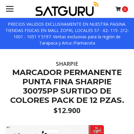
0
PRECIOS VALIDOS EXCLUSIVAMENTE EN NUESTRA PAGINA.
TIENDAS FISICAS EN MALL ZOFRI, LOCALES 57 - 62- 115- 212-
1001 - 1051 Y 5197. Ventas exclusivas para la región de
Tarapaca y Arica /Parinacota
SHARPIE
MARCADOR PERMANENTE
PUNTA FINA SHARPIE
30075PP SURTIDO DE
COLORES PACK DE 12 PZAS.
$12.900