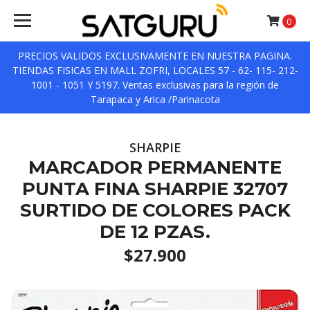
0
PRECIOS VALIDOS EXCLUSIVAMENTE EN NUESTRA PAGINA.
TIENDAS FISICAS EN MALL ZOFRI, LOCALES 57 - 62- 115- 212-
1001 - 1051 Y 5197. Ventas exclusivas para la región de
Tarapaca y Arica /Parinacota
SHARPIE
MARCADOR PERMANENTE
PUNTA FINA SHARPIE 32707
SURTIDO DE COLORES PACK
DE 12 PZAS.
$27.900