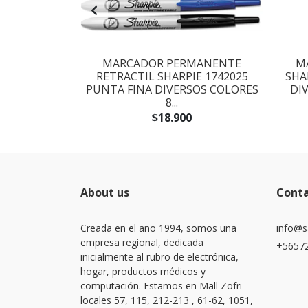
MANENTE
MARCADOR PERMANENTE
M
 METALICO
RETRACTIL SHARPIE 1742025
SHA
PACK 6...
PUNTA FINA DIVERSOS COLORES
DIV
8...
$18.900
About us
Cont
Creada en el año 1994, somos una
info@s
empresa regional, dedicada
+56572
inicialmente al rubro de electrónica,
hogar, productos médicos y
computación. Estamos en Mall Zofri
locales 57, 115, 212-213 , 61-62, 1051,