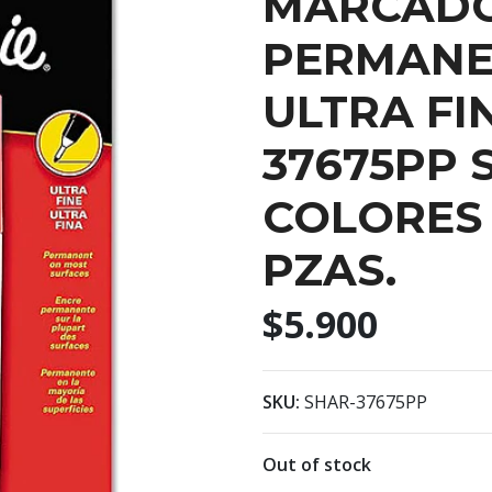
MARCAD
PERMANE
ULTRA FI
37675PP 
COLORES 
PZAS.
$5.900
SKU:
SHAR-37675PP
Out of stock