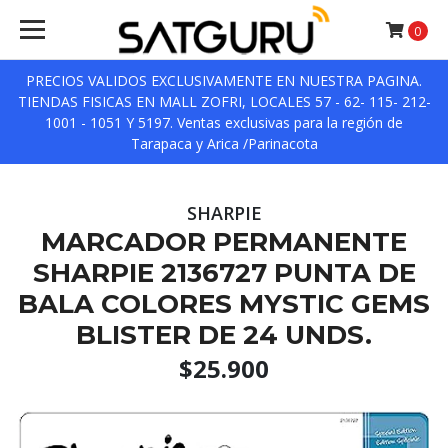
0
PRECIOS VALIDOS EXCLUSIVAMENTE EN NUESTRA PAGINA.
TIENDAS FISICAS EN MALL ZOFRI, LOCALES 57 - 62- 115- 212-
1001 - 1051 Y 5197. Ventas exclusivas para la región de
Tarapaca y Arica /Parinacota
SHARPIE
MARCADOR PERMANENTE
SHARPIE 2136727 PUNTA DE
BALA COLORES MYSTIC GEMS
BLISTER DE 24 UNDS.
$25.900