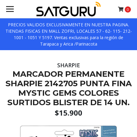
0
PRECIOS VALIDOS EXCLUSIVAMENTE EN NUESTRA PAGINA.
TIENDAS FISICAS EN MALL ZOFRI, LOCALES 57 - 62- 115- 212-
1001 - 1051 Y 5197. Ventas exclusivas para la región de
Tarapaca y Arica /Parinacota
SHARPIE
MARCADOR PERMANENTE
SHARPIE 2142705 PUNTA FINA
MYSTIC GEMS COLORES
SURTIDOS BLISTER DE 14 UN.
$15.900