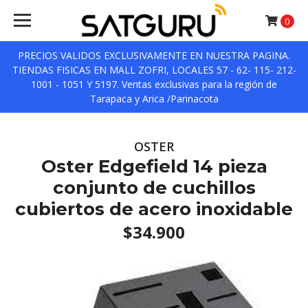
0
PRECIOS VALIDOS EXCLUSIVAMENTE EN NUESTRA PAGINA.
TIENDAS FISICAS EN MALL ZOFRI, LOCALES 57 - 62- 115- 212-
1001 - 1051 Y 5197. Ventas exclusivas para la región de
Tarapaca y Arica /Parinacota
OSTER
Oster Edgefield 14 pieza
conjunto de cuchillos
cubiertos de acero inoxidable
$34.900