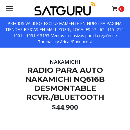
0
PRECIOS VALIDOS EXCLUSIVAMENTE EN NUESTRA PAGINA.
TIENDAS FISICAS EN MALL ZOFRI, LOCALES 57 - 62- 115- 212-
1001 - 1051 Y 5197. Ventas exclusivas para la región de
Tarapaca y Arica /Parinacota
NAKAMICHI
RADIO PARA AUTO
NAKAMICHI NQ616B
DESMONTABLE
RCVR./BLUETOOTH
$44.900