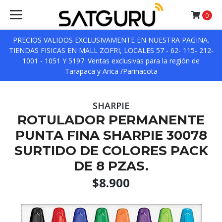
0
PRECIOS VALIDOS EXCLUSIVAMENTE EN NUESTRA PAGINA.
TIENDAS FISICAS EN MALL ZOFRI, LOCALES 57 - 62- 115- 212-
1001 - 1051 Y 5197. Ventas exclusivas para la región de
Tarapaca y Arica /Parinacota
SHARPIE
ROTULADOR PERMANENTE
PUNTA FINA SHARPIE 30078
SURTIDO DE COLORES PACK
DE 8 PZAS.
$8.900