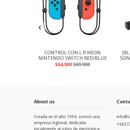
PIRATES OF
CONTROL CON L R NEON
JBL
ION PS4
NINTENDO SWITCH RED/BLUE
SONI
$64.900
$69.900
About us
Cont
Creada en el año 1994, somos una
info@s
empresa regional, dedicada
+56572
inicialmente al rubro de electrónica,