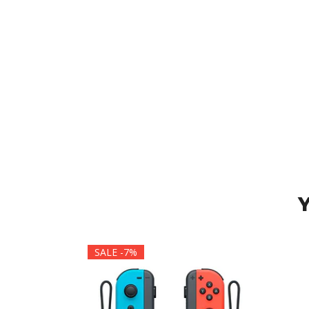
Y
SALE -7%