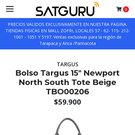
0
PRECIOS VALIDOS EXCLUSIVAMENTE EN NUESTRA PAGINA.
TIENDAS FISICAS EN MALL ZOFRI, LOCALES 57 - 62- 115- 212-
1001 - 1051 Y 5197. Ventas exclusivas para la región de
Tarapaca y Arica /Parinacota
TARGUS
Bolso Targus 15″ Newport
North South Tote Beige
TBO00206
$59.900