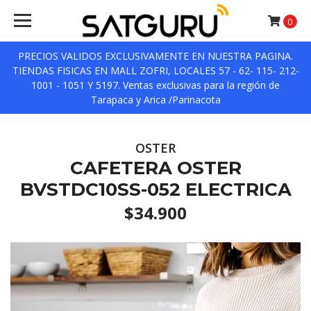
0
PRECIOS VALIDOS EXCLUSIVAMENTE EN NUESTRA PAGINA.
TIENDAS FISICAS EN MALL ZOFRI, LOCALES 57 - 62- 115- 212-
1001 - 1051 Y 5197. Ventas exclusivas para la región de
Tarapaca y Arica /Parinacota
OSTER
CAFETERA OSTER
BVSTDC10SS-052 ELECTRICA
$34.900