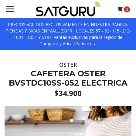
0
PRECIOS VALIDOS EXCLUSIVAMENTE EN NUESTRA PAGINA.
TIENDAS FISICAS EN MALL ZOFRI, LOCALES 57 - 62- 115- 212-
1001 - 1051 Y 5197. Ventas exclusivas para la región de
Tarapaca y Arica /Parinacota
OSTER
CAFETERA OSTER
BVSTDC10SS-052 ELECTRICA
$34.900