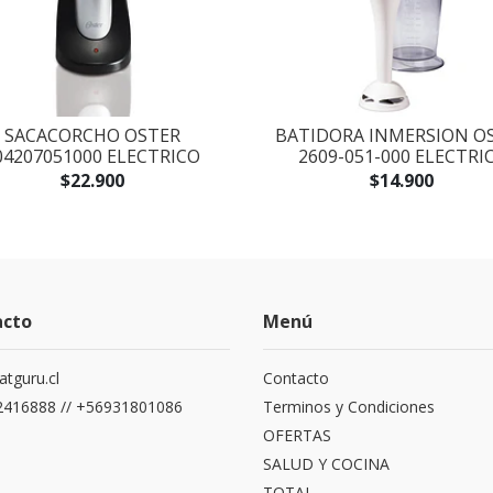
SACACORCHO OSTER
BATIDORA INMERSION O
04207051000 ELECTRICO
2609-051-000 ELECTRI
$22.900
$14.900
acto
Menú
atguru.cl
Contacto
416888 // +56931801086
Terminos y Condiciones
OFERTAS
SALUD Y COCINA
TOTAL