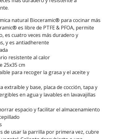
eces más duradero y resistente a
nte.
mica natural Bioceramic® para cocinar más
ramic® es libre de PTFE & PFOA, permite
o, es cuatro veces más duradero y
s, y es antiadherente
lada
rio resistente al calor
de 25x35 cm
íble para recoger la grasa y el aceite y
 extraíble y base, placa de cocción, tapa y
gibles en agua y lavables en lavavajillas
horrar espacio y facilitar el almacenamiento
cepillado
s
 de usar la parrilla por primera vez, cubre