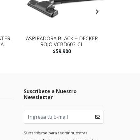
STER
ASPIRADORA BLACK + DECKER
BATIDORA -
CA
ROJO VCBD603-CL
DECKER B
$59.900
Suscríbete a Nuestro
Newsletter
Subscribirse para recibir nuestras