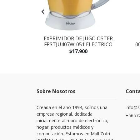
H JBL FLIP 6
EXPRIMIDOR DE JUGO OSTER
 BLACK
FPSTJU407W-051 ELECTRICO
0
$17.900
Sobre Nosotros
Cont
Creada en el año 1994, somos una
info@s
empresa regional, dedicada
+56572
inicialmente al rubro de electrónica,
hogar, productos médicos y
computación. Estamos en Mall Zofri