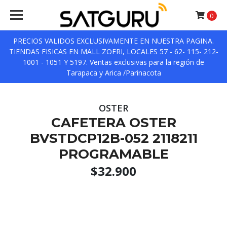
0
PRECIOS VALIDOS EXCLUSIVAMENTE EN NUESTRA PAGINA.
TIENDAS FISICAS EN MALL ZOFRI, LOCALES 57 - 62- 115- 212-
1001 - 1051 Y 5197. Ventas exclusivas para la región de
Tarapaca y Arica /Parinacota
OSTER
CAFETERA OSTER
BVSTDCP12B-052 2118211
PROGRAMABLE
$32.900