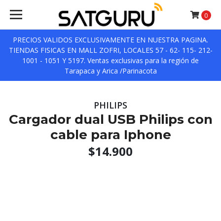
0
PRECIOS VALIDOS EXCLUSIVAMENTE EN NUESTRA PAGINA.
TIENDAS FISICAS EN MALL ZOFRI, LOCALES 57 - 62- 115- 212-
1001 - 1051 Y 5197. Ventas exclusivas para la región de
Tarapaca y Arica /Parinacota
PHILIPS
Cargador dual USB Philips con
cable para Iphone
$14.900