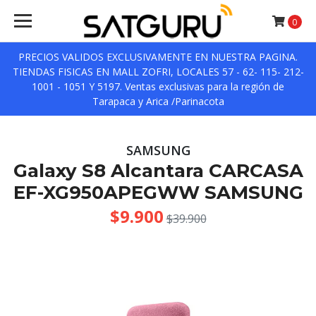
0
PRECIOS VALIDOS EXCLUSIVAMENTE EN NUESTRA PAGINA.
TIENDAS FISICAS EN MALL ZOFRI, LOCALES 57 - 62- 115- 212-
1001 - 1051 Y 5197. Ventas exclusivas para la región de
Tarapaca y Arica /Parinacota
SAMSUNG
Galaxy S8 Alcantara CARCASA
EF-XG950APEGWW SAMSUNG
$9.900
$39.900