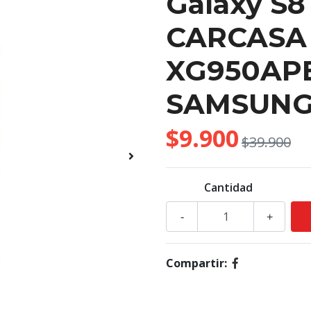
Galaxy S8
CARCASA 
XG950A
SAMSUN
$9.900
$39.900
Cantidad
-
+
Compartir: