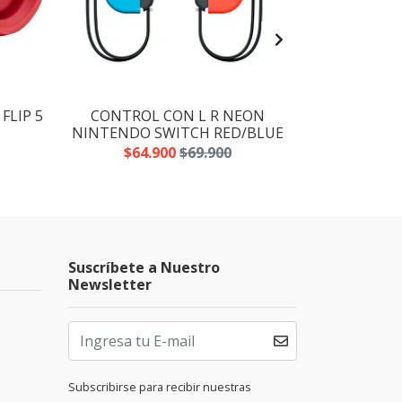
FLIP 5
CONTROL CON L R NEON
PARRILLA R
NINTENDO SWITCH RED/BLUE
SARTENES M
$64.900
$69.900
$19
Suscríbete a Nuestro
Newsletter
Subscribirse para recibir nuestras