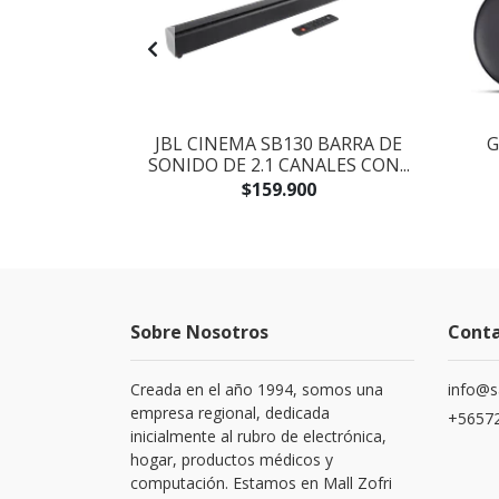
GALAXY S8
JBL CINEMA SB130 BARRA DE
G
R SAMSUNG
SONIDO DE 2.1 CANALES CON...
900
$159.900
Sobre Nosotros
Cont
Creada en el año 1994, somos una
info@s
empresa regional, dedicada
+56572
inicialmente al rubro de electrónica,
hogar, productos médicos y
computación. Estamos en Mall Zofri