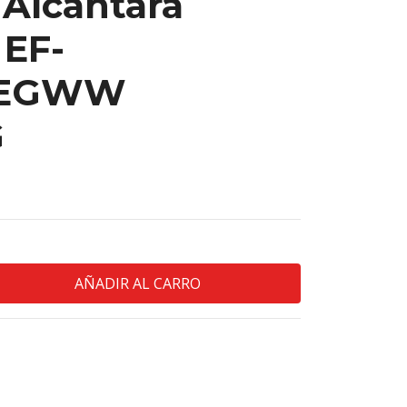
 Alcantara
EF-
PEGWW
G